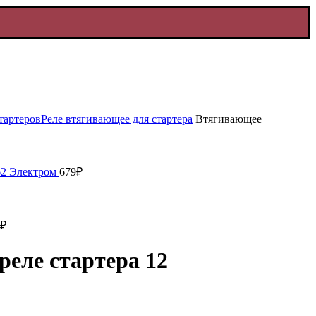
тартеров
Реле втягивающее для стартера
Втягивающее
62 Электром
679
₽
₽
еле стартера 12