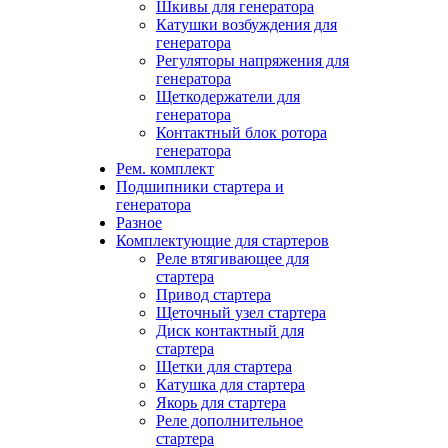
Шкивы для генератора
Катушки возбуждения для
генератора
Регуляторы напряжения для
генератора
Щеткодержатели для
генератора
Контактный блок ротора
генератора
Рем. комплект
Подшипники стартера и
генератора
Разное
Комплектующие для стартеров
Реле втягивающее для
стартера
Привод стартера
Щеточный узел стартера
Диск контактный для
стартера
Щетки для стартера
Катушка для стартера
Якорь для стартера
Реле дополнительное
стартера