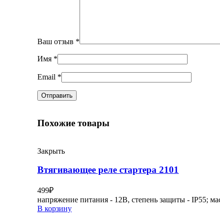
Ваш отзыв
*
Имя
*
Email
*
Похожие товары
Закрыть
Втягивающее реле стартера 2101
499
₽
напряжение питания - 12В, степень защиты - IP55; мас
В корзину