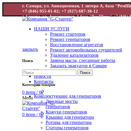
г. Самара, ул. Авиационная, 1 литера А, база "Рем
+7 (846) 955-01-02; +7 (927) 687-38-12
г. Самара, ул. Авиационная, 1 база "РемШина"
+7 (846) 
НАШИ УСЛУГИ
Ремонт стартеров
Ремонт генераторов
Восстановление агрегатов
закрыть
Ремонт автомобильных глушителей
Удаление катализаторов
Замена масла, слесарные работы
Поиск
Увеличит
Заказать эвакуатор в Самаре
Магазин
Поиск
Новости
Контакты
Категории товаров
0
items
/
0
₽
Комплектующие для генераторов
Menu
Диодные мосты
генераторов
Кожухи генераторов
0
items
/
0
₽
Крышки для генератора
Роторы для генератора
Статоры генераторов