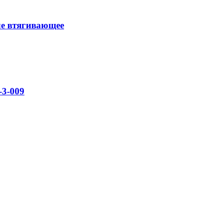
ле втягивающее
-3-009