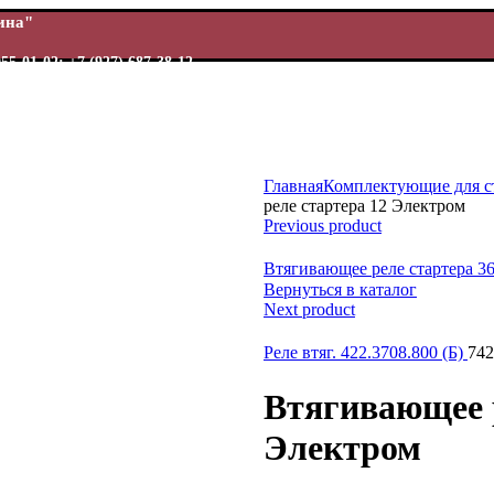
Шина"
955-01-02; +7 (927) 687-38-12
Главная
Комплектующие для с
реле стартера 12 Электром
Previous product
ь
Втягивающее реле стартера 3
Вернуться в каталог
Next product
Реле втяг. 422.3708.800 (Б)
742
Втягивающее р
Электром