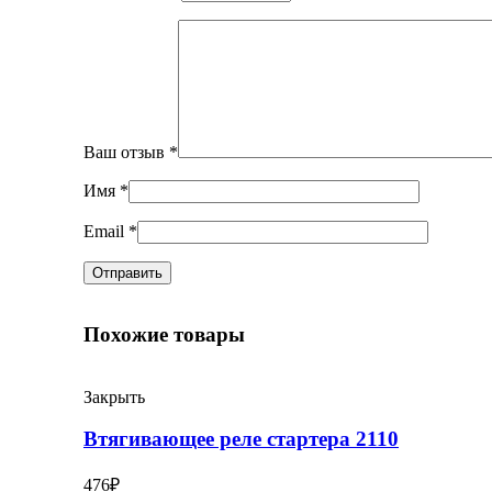
Ваш отзыв
*
Имя
*
Email
*
Похожие товары
Закрыть
Втягивающее реле стартера 2110
476
₽