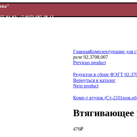
Шина"
955-01-02; +7 (927) 687-38-12
Главная
Комплектующие для с
реле 92.3708.007
Previous product
ь
Редуктор в сборе ФЭГТ 92.37
Вернуться в каталог
Next product
Комп-т втулок (Ст-2101нов.о
Втягивающее р
476
₽