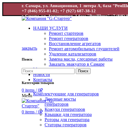
г. Самара, ул. Авиационная, 1 литера А, база "Рем
+7 (846) 955-01-02; +7 (927) 687-38-12
г. Самара, ул. Авиационная, 1 база "РемШина"
+7 (846) 
НАШИ УСЛУГИ
Ремонт стартеров
Ремонт генераторов
Восстановление агрегатов
закрыть
Ремонт автомобильных глушителей
Удаление катализаторов
Замена масла, слесарные работы
Поиск
Увеличит
Заказать эвакуатор в Самаре
Магазин
Поиск
Новости
Контакты
Категории товаров
0
items
/
0
₽
Комплектующие для генераторов
Menu
Диодные мосты
генераторов
Кожухи генераторов
0
items
/
0
₽
Крышки для генератора
Роторы для генератора
Статоры генераторов