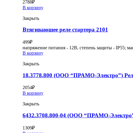
2788
₽
В корзину
Закрыть
Втягивающее реле стартера 2101
499
₽
напряжение питания - 12В, степень защиты - IP55; мас
В корзину
Закрыть
18.3778.800 (ООО “ПРАМО-Электро”) Ре
2054
₽
В корзину
Закрыть
6432.3708.800-04 (ООО “ПРАМО-Электро”
1309
₽