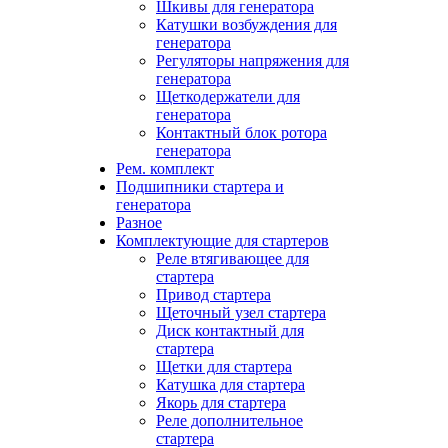
Шкивы для генератора
Катушки возбуждения для
генератора
Регуляторы напряжения для
генератора
Щеткодержатели для
генератора
Контактный блок ротора
генератора
Рем. комплект
Подшипники стартера и
генератора
Разное
Комплектующие для стартеров
Реле втягивающее для
стартера
Привод стартера
Щеточный узел стартера
Диск контактный для
стартера
Щетки для стартера
Катушка для стартера
Якорь для стартера
Реле дополнительное
стартера