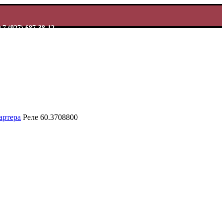
+7 (927) 687-38-12
артера
Реле 60.3708800