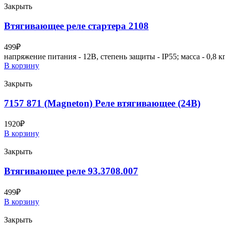
Закрыть
Втягивающее реле стартера 2108
499
₽
напряжение питания - 12В, степень защиты - IP55; масса - 0,8 
В корзину
Закрыть
7157 871 (Magneton) Реле втягивающее (24В)
1920
₽
В корзину
Закрыть
Втягивающее реле 93.3708.007
499
₽
В корзину
Закрыть