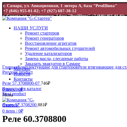
г. Самара, ул. Авиационная, 1 литера А, база "РемШина"
+7 (846) 955-01-02; +7 (927) 687-38-12
г. Самара, ул. Авиационная, 1 база "РемШина"
+7 (846) 955-01-02; 
НАШИ УСЛУГИ
Ремонт стартеров
Ремонт генераторов
Восстановление агрегатов
Ремонт автомобильных глушителей
Удаление катализаторов
Замена масла, слесарные работы
Увеличить
Заказать эвакуатор в Самаре
Главная
Комплектующие для стартеров
Реле втягивающее для ст
Магазин
Previous product
Новости
Контакты
Реле 57.3708800-07
746
₽
Вернуться в каталог
0
items
/
0
₽
Next product
Menu
Якорь 57.3708200
881
₽
0
items
/
0
₽
Реле 60.3708800