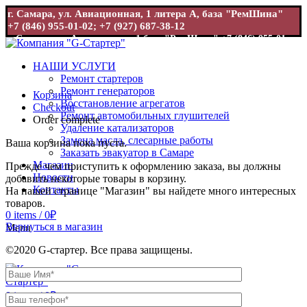
г. Самара, ул. Авиационная, 1 литера А, база "РемШина"
+7 (846) 955-01-02; +7 (927) 687-38-12
г. Самара, ул. Авиационная, 1 база "РемШина"
+7 (846) 955-01-
02; +7 (927) 687-38-12
НАШИ УСЛУГИ
Ремонт стартеров
Ремонт генераторов
Корзина
Восстановление агрегатов
Checkout
Ремонт автомобильных глушителей
Order complete
Удаление катализаторов
Замена масла, слесарные работы
Ваша корзина пока пуста.
Заказать эвакуатор в Самаре
Магазин
Прежде чем приступить к оформлению заказа, вы должны
Новости
добавить некоторые товары в корзину.
Контакты
На нашей странице "Магазин" вы найдете много интересных
товаров.
0
items
/
0
₽
Вернуться в магазин
Menu
©2020 G-стартер. Все права защищены.
0
items
/
0
₽