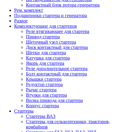
Контактный блок ротора генератора
Рем. комплект
Подшипники стартера и генератора
Разное
Комплектующие для стартеров
Реле втягивающее для стартера
Привод стартера
Щеточный узел стартера
Диск контактный для стартера
Щетки для стартера
Катушка для стартера
Якорь для стартера
Реле дополнительное стартера
Болт контактный для стартера
Крышки стартера
Редуктор стартера
Рычаг стартера
Втулки для стартера
Вилка привода для стартера
Корпус стартера
Стартеры
Стартеры ВАЗ
Стартеры для сельхозтехники, тракторов,
комбайнов