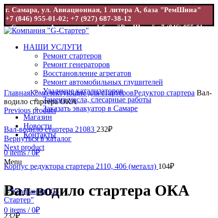
г. Самара, ул. Авиационная, 1 литера А, база "РемШина"
+7 (846) 955-01-02; +7 (927) 687-38-12
г. Самара, ул. Авиационная, 1 база "РемШина"
+7 (846) 955-01-
02; +7 (927) 687-38-12
НАШИ УСЛУГИ
Ремонт стартеров
Ремонт генераторов
Восстановление агрегатов
Ремонт автомобильных глушителей
Увеличить
Удаление катализаторов
Главная
Комплектующие для стартеров
Редуктор стартера
Вал-
Замена масла, слесарные работы
водило стартера ОКА
Заказать эвакуатор в Самаре
Previous product
Магазин
Новости
Вал-водило стартера 21083
232
₽
Контакты
Вернуться в каталог
Next product
0
items
/
0
₽
Menu
Корпус редуктора стартера 2110, 406 (металл)
104
₽
Вал-водило стартера ОКА
0
items
/
0
₽
232
₽