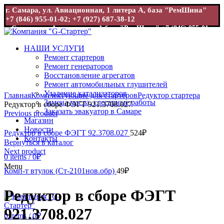
г. Самара, ул. Авиационная, 1 литера А, база "РемШина"
+7 (846) 955-01-02; +7 (927) 687-38-12
г. Самара, ул. Авиационная, 1 база "РемШина"
+7 (846) 955-01-
02; +7 (927) 687-38-12
НАШИ УСЛУГИ
Ремонт стартеров
Ремонт генераторов
Восстановление агрегатов
Ремонт автомобильных глушителей
Увеличить
Удаление катализаторов
Главная
Комплектующие для стартеров
Редуктор стартера
Замена масла, слесарные работы
Редуктор в сборе ФЭГТ 921.3708.027
Заказать эвакуатор в Самаре
Previous product
Магазин
Новости
Редуктор в сборе ФЭГТ 92.3708.027
524
₽
Контакты
Вернуться в каталог
Next product
0
items
/
0
₽
Menu
Комп-т втулок (Ст-2101нов.обр)
49
₽
Редуктор в сборе ФЭГТ
921.3708.027
0
items
/
0
₽