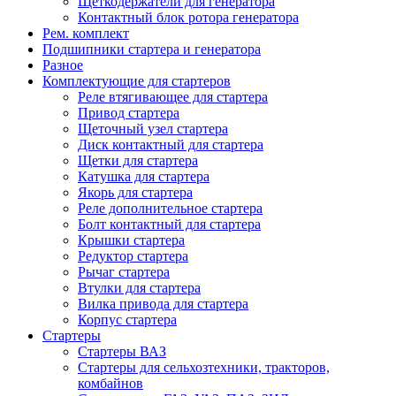
Щеткодержатели для генератора
Контактный блок ротора генератора
Рем. комплект
Подшипники стартера и генератора
Разное
Комплектующие для стартеров
Реле втягивающее для стартера
Привод стартера
Щеточный узел стартера
Диск контактный для стартера
Щетки для стартера
Катушка для стартера
Якорь для стартера
Реле дополнительное стартера
Болт контактный для стартера
Крышки стартера
Редуктор стартера
Рычаг стартера
Втулки для стартера
Вилка привода для стартера
Корпус стартера
Стартеры
Стартеры ВАЗ
Стартеры для сельхозтехники, тракторов,
комбайнов