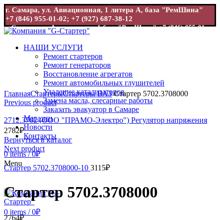
г. Самара, ул. Авиационная, 1 литера А, база "РемШина"
+7 (846) 955-01-02; +7 (927) 687-38-12
г. Самара, ул. Авиационная, 1 база "РемШина"
+7 (846) 955-01-
02; +7 (927) 687-38-12
НАШИ УСЛУГИ
Ремонт стартеров
Ремонт генераторов
Восстановление агрегатов
Ремонт автомобильных глушителей
Увеличить
Удаление катализаторов
Главная
Стартеры
Стартеры ВАЗ
Стартер 5702.3708000
Замена масла, слесарные работы
Previous product
Заказать эвакуатор в Самаре
Магазин
2712.3702 (ООО "ПРАМО-Электро") Регулятор напряжения
Новости
2782
₽
Контакты
Вернуться в каталог
Next product
0
items
/
0
₽
Menu
Стартер 5702.3708000-10
3115
₽
Стартер 5702.3708000
0
items
/
0
₽
2764
₽