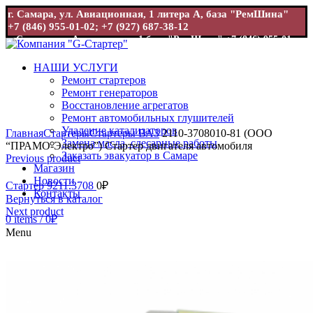
г. Самара, ул. Авиационная, 1 литера А, база "РемШина"
+7 (846) 955-01-02; +7 (927) 687-38-12
г. Самара, ул. Авиационная, 1 база "РемШина"
+7 (846) 955-01-
02; +7 (927) 687-38-12
НАШИ УСЛУГИ
Ремонт стартеров
Ремонт генераторов
Восстановление агрегатов
Ремонт автомобильных глушителей
Увеличить
Удаление катализаторов
Главная
Стартеры
Стартеры ВАЗ
2110-3708010-81 (ООО
Замена масла, слесарные работы
“ПРАМО-Электро”) Стартер двигателя автомобиля
Заказать эвакуатор в Самаре
Previous product
Магазин
Новости
Стартер 9211.3708
0
₽
Контакты
Вернуться в каталог
Next product
0
items
/
0
₽
Menu
0
items
/
0
₽