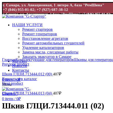
г. Самара, ул. Авиационная, 1 литера А, база "РемШина"
+7 (846) 955-01-02; +7 (927) 687-38-12
г. Самара, ул. Авиационная, 1 база "РемШина"
+7 (846) 955-01-02; 
НАШИ УСЛУГИ
Ремонт стартеров
Ремонт генераторов
Восстановление агрегатов
Ремонт автомобильных глушителей
Удаление катализаторов
Замена масла, слесарные работы
Увеличить
Заказать эвакуатор в Самаре
Главная
Комплектующие для генераторов
Шкивы для генератор
Магазин
Previous product
Новости
Контакты
Шкив ГЛЦИ.713444.012 (00)
407
₽
Вернуться в каталог
0
items
/
0
₽
Next product
Menu
Шкив ГЛЦИ.713444.013 (04)
407
₽
0
items
/
0
₽
Шкив ГЛЦИ.713444.011 (02)