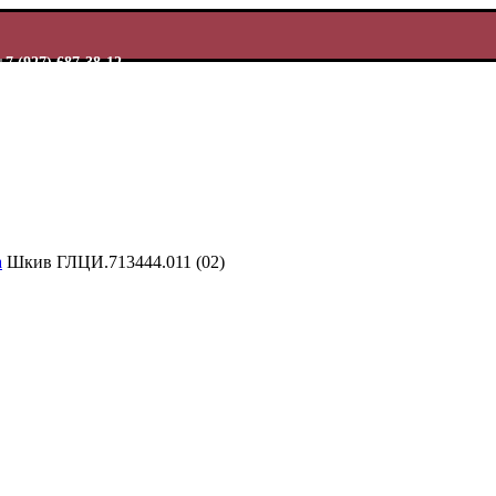
+7 (927) 687-38-12
а
Шкив ГЛЦИ.713444.011 (02)