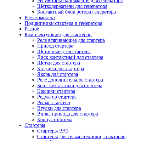
Регуляторы напряжения для генератора
Щеткодержатели для генератора
Контактный блок ротора генератора
Рем. комплект
Подшипники стартера и генератора
Разное
Комплектующие для стартеров
Реле втягивающее для стартера
Привод стартера
Щеточный узел стартера
Диск контактный для стартера
Щетки для стартера
Катушка для стартера
Якорь для стартера
Реле дополнительное стартера
Болт контактный для стартера
Крышки стартера
Редуктор стартера
Рычаг стартера
Втулки для стартера
Вилка привода для стартера
Корпус стартера
Стартеры
Стартеры ВАЗ
Стартеры для сельхозтехники, тракторов,