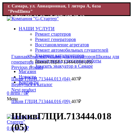
г. Самара, ул. Авиационная, 1 литера А, база
"РемШина"
+7 (846) 955-01-02; +7 (927) 687-38-12
г. Самара, ул. Авиационная, 1 база "РемШина"
+7 (846) 955-
01-02; +7 (927) 687-38-12
НАШИ УСЛУГИ
Ремонт стартеров
Ремонт генераторов
Восстановление агрегатов
Ремонт автомобильных глушителей
Увеличить
Удаление катализаторов
Главная
Комплектующие для генераторов
Шкивы для
Замена масла, слесарные работы
генератора
ШкивГЛЦИ.713444.018 (05)
Заказать эвакуатор в Самаре
Previous product
Магазин
Новости
Шкив ГЛЦИ.713444.013 (04)
407
₽
Контакты
Вернуться в каталог
Next product
0
items
/
0
₽
Menu
Шкив ГЛЦИ.713444.016 (09)
407
₽
ШкивГЛЦИ.713444.018
(05)
0
items
/
0
₽