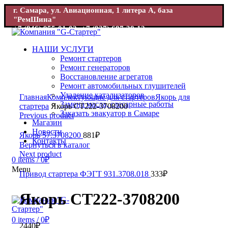
г. Самара, ул. Авиационная, 1 литера А, база
"РемШина"
+7 (846) 955-01-02; +7 (927) 687-38-12
г. Самара, ул. Авиационная, 1 база "РемШина"
+7 (846) 955-
01-02; +7 (927) 687-38-12
НАШИ УСЛУГИ
Ремонт стартеров
Ремонт генераторов
Восстановление агрегатов
Ремонт автомобильных глушителей
Увеличить
Удаление катализаторов
Главная
Комплектующие для стартеров
Якорь для
Замена масла, слесарные работы
стартера
Якорь СТ222-3708200
Заказать эвакуатор в Самаре
Previous product
Магазин
Новости
Якорь 57.3708200
881
₽
Контакты
Вернуться в каталог
Next product
0
items
/
0
₽
Menu
Привод стартера ФЭГТ 931.3708.018
333
₽
Якорь СТ222-3708200
0
items
/
0
₽
2440
₽