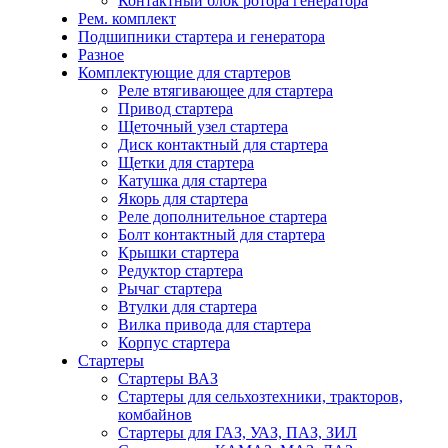
Контактный блок ротора генератора
Рем. комплект
Подшипники стартера и генератора
Разное
Комплектующие для стартеров
Реле втягивающее для стартера
Привод стартера
Щеточный узел стартера
Диск контактный для стартера
Щетки для стартера
Катушка для стартера
Якорь для стартера
Реле дополнительное стартера
Болт контактный для стартера
Крышки стартера
Редуктор стартера
Рычаг стартера
Втулки для стартера
Вилка привода для стартера
Корпус стартера
Стартеры
Стартеры ВАЗ
Стартеры для сельхозтехники, тракторов,
комбайнов
Стартеры для ГАЗ, УАЗ, ПАЗ, ЗИЛ