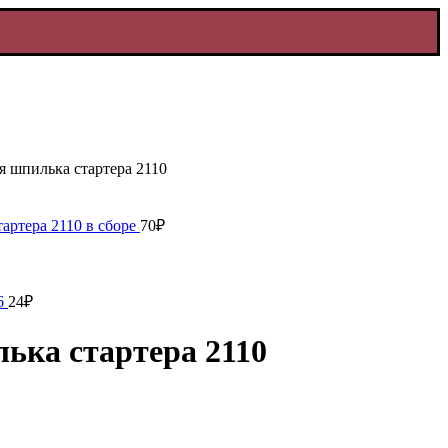
 шпилька стартера 2110
артера 2110 в сборе
70
₽
06
24
₽
ька стартера 2110