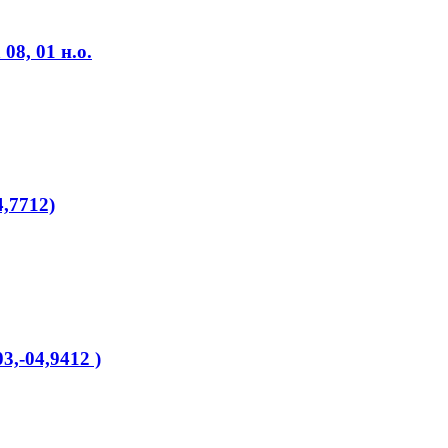
8, 01 н.о.
4,7712)
3,-04,9412 )