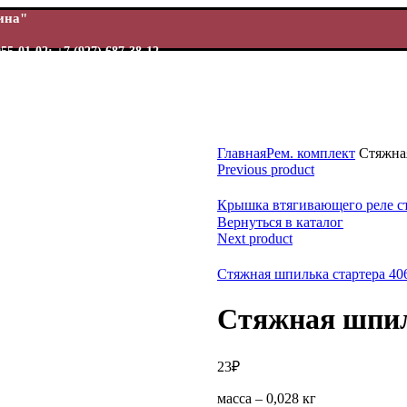
Шина"
955-01-02; +7 (927) 687-38-12
Главная
Рем. комплект
Стяжная
Previous product
ь
Крышка втягивающего реле ст
Вернуться в каталог
Next product
Стяжная шпилька стартера 4
Стяжная шпил
23
₽
масса – 0,028 кг