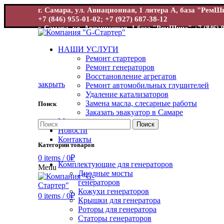
г. Самара, ул. Авиационная, 1 литера А, база "Рем
+7 (846) 955-01-02; +7 (927) 687-38-12
г. Самара, ул. Авиационная, 1 база "РемШина"
+7 (846) 
НАШИ УСЛУГИ
Ремонт стартеров
Ремонт генераторов
Восстановление агрегатов
закрыть
Ремонт автомобильных глушителей
Удаление катализаторов
Замена масла, слесарные работы
Поиск
Увеличит
Заказать эвакуатор в Самаре
Магазин
Поиск
Новости
Контакты
Категории товаров
0
items
/
0
₽
Комплектующие для генераторов
Menu
Диодные мосты
генераторов
Кожухи генераторов
0
items
/
0
₽
Крышки для генератора
Роторы для генератора
Статоры генераторов