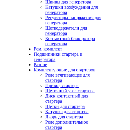
Шкивы для генератора
Катушки возбуждения для
генератора
Регуляторы напряжения для
генератора
Щеткодержатели для
генератора
Контактный блок ротора
генератора
Рем. комплект
Подшипники стартера и
генератора
Разное
Комплектующие для стартеров
Реле втягивающее для
стартера
Привод стартера
Щеточный узел стартера
Диск контактный для
стартера
Щетки для стартера
Катушка для стартера
Якорь для стартера
Реле дополнительное
стартера