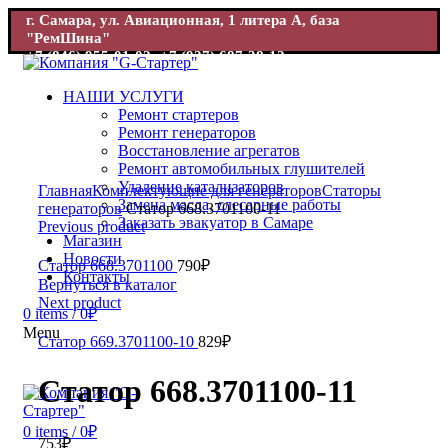
г. Самара, ул. Авиационная, 1 литера А, база
"РемШина"
+7 (846) 955-01-02; +7 (927) 687-38-12
г. Самара, ул. Авиационная, 1 база "РемШина"
+7 (846) 955-
01-02; +7 (927) 687-38-12
НАШИ УСЛУГИ
Ремонт стартеров
Ремонт генераторов
Восстановление агрегатов
Ремонт автомобильных глушителей
Увеличить
Удаление катализаторов
Главная
Комплектующие для генераторов
Статоры
Замена масла, слесарные работы
генераторов
Статор 668.3701100-11
Заказать эвакуатор в Самаре
Previous product
Магазин
Новости
Статор 668.3701100
790
₽
Контакты
Вернуться в каталог
Next product
0
items
/
0
₽
Menu
Статор 669.3701100-10
829
₽
Статор 668.3701100-11
0
items
/
0
₽
753
₽