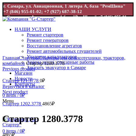
г. Самара, ул. Авиационная, 1 литера А, база "РемШина"
+7 (846) 955-01-02; +7 (927) 687-38-12
г. Самара, ул. Авиационная, 1 база "РемШина"
+7 (846) 955-01-
02; +7 (927) 687-38-12
НАШИ УСЛУГИ
Ремонт стартеров
Ремонт генераторов
Восстановление агрегатов
Ремонт автомобильных глушителей
Увеличить
Удаление катализаторов
Главная
Стартеры
Стартеры для сельхозтехники, тракторов,
Замена масла, слесарные работы
комбайнов
Стартер 1280.3778
Заказать эвакуатор в Самаре
Previous product
Магазин
Новости
Стартер 121.3778
0
₽
Контакты
Вернуться в каталог
Next product
0
items
/
0
₽
Menu
Стартер 1202.3778
4865
₽
Стартер 1280.3778
0
items
/
0
₽
4865
₽