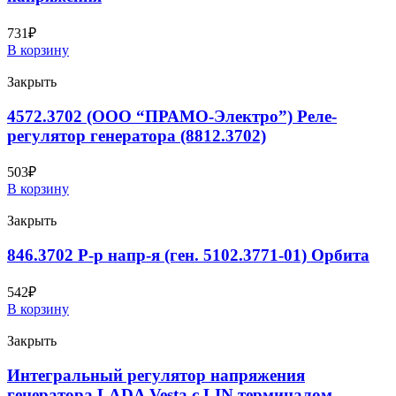
731
₽
В корзину
Закрыть
4572.3702 (ООО “ПРАМО-Электро”) Реле-
регулятор генератора (8812.3702)
503
₽
В корзину
Закрыть
846.3702 Р-р напр-я (ген. 5102.3771-01) Орбита
542
₽
В корзину
Закрыть
Интегральный регулятор напряжения
генератора LADA Vesta с LIN терминалом