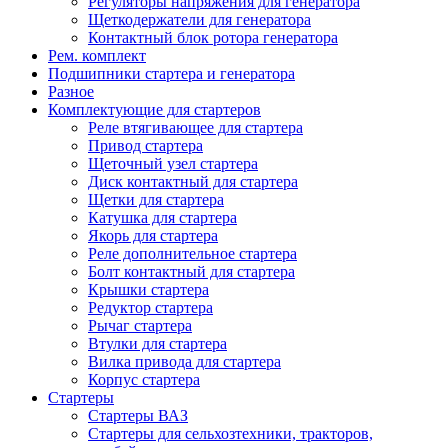
Регуляторы напряжения для генератора
Щеткодержатели для генератора
Контактный блок ротора генератора
Рем. комплект
Подшипники стартера и генератора
Разное
Комплектующие для стартеров
Реле втягивающее для стартера
Привод стартера
Щеточный узел стартера
Диск контактный для стартера
Щетки для стартера
Катушка для стартера
Якорь для стартера
Реле дополнительное стартера
Болт контактный для стартера
Крышки стартера
Редуктор стартера
Рычаг стартера
Втулки для стартера
Вилка привода для стартера
Корпус стартера
Стартеры
Стартеры ВАЗ
Стартеры для сельхозтехники, тракторов,