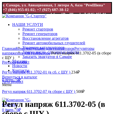
г. Самара, ул. Авиационная, 1 литера А, база "РемШина"
+7 (846) 955-01-02; +7 (927) 687-38-12
г. Самара, ул. Авиационная, 1 база "РемШина"
+7 (846) 955-01-
02; +7 (927) 687-38-12
НАШИ УСЛУГИ
Ремонт стартеров
Ремонт генераторов
Восстановление агрегатов
Ремонт автомобильных глушителей
Увеличить
Удаление катализаторов
Главная
Комплектующие для генераторов
Регуляторы
Замена масла, слесарные работы
напряжения для генератора
Регул напряж 611.3702-05 (в сборе
Заказать эвакуатор в Самаре
с ЩУ )
Магазин
Previous product
Новости
Контакты
Регул напряж 611.3702-01 (в сб. с ЩУ )
234
₽
Вернуться в каталог
0
items
/
0
₽
Next product
Menu
Регул напряж 611.3702-07 (в сборе с ЩУ )
508
₽
Регул напряж 611.3702-05 (в
0
items
/
0
₽
сборе с ЩУ )