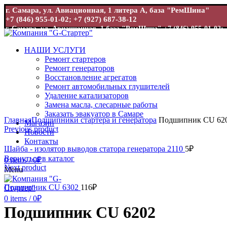
г. Самара, ул. Авиационная, 1 литера А, база "РемШина"
+7 (846) 955-01-02; +7 (927) 687-38-12
г. Самара, ул. Авиационная, 1 база "РемШина"
+7 (846) 955-01-02; 
НАШИ УСЛУГИ
Ремонт стартеров
Ремонт генераторов
Восстановление агрегатов
Ремонт автомобильных глушителей
Удаление катализаторов
Замена масла, слесарные работы
Увеличить
Заказать эвакуатор в Самаре
Главная
Подшипники стартера и генератора
Подшипник CU 62
Магазин
Previous product
Новости
Контакты
Шайба - изолятор выводов статора генератора 2110
5
₽
Вернуться в каталог
0
items
/
0
₽
Next product
Menu
Подшипник CU 6302
116
₽
0
items
/
0
₽
Подшипник CU 6202