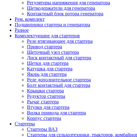
Регуляторы напряжения для генератора
Щеткодержатели для генератора
Контактный блок ротора генератора
Рем. комплект
Подшипники стартера и генератора
Разное
Комплектующие для стартеров
Реле втягивающее для стартера
Привод стартера
Щеточный узел стартера
Диск контактный для стартера
Щетки для стартера
Катушка для стартера
Якорь для стартера
Реле дополнительное стартера
Болт контактный для стартера
Крышки стартера
Редуктор стартера
Рычаг стартера
Втулки для стартера
Вилка привода для стартера
Корпус стартера
Стартеры
Стартеры ВАЗ
Стартеры для сельхозтехники, тракторов, комбайно