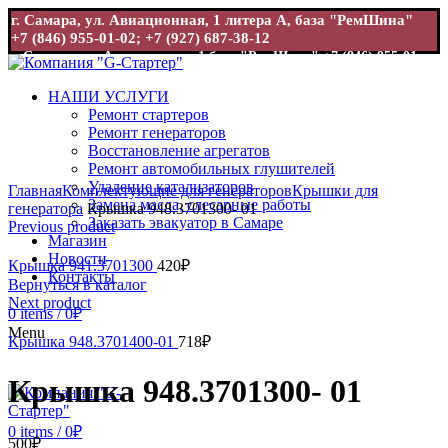
г. Самара, ул. Авиационная, 1 литера А, база "РемШина"
+7 (846) 955-01-02; +7 (927) 687-38-12
г. Самара, ул. Авиационная, 1 база "РемШина"
+7 (846) 955-01-
02; +7 (927) 687-38-12
НАШИ УСЛУГИ
Ремонт стартеров
Ремонт генераторов
Восстановление агрегатов
Ремонт автомобильных глушителей
Увеличить
Удаление катализаторов
Главная
Комплектующие для генераторов
Крышки для
Замена масла, слесарные работы
генератора
Крышка 948.3701300- 01
Заказать эвакуатор в Самаре
Previous product
Магазин
Новости
Крышка 941.3701300
420
₽
Контакты
Вернуться в каталог
Next product
0
items
/
0
₽
Menu
Крышка 948.3701400-01
718
₽
Крышка 948.3701300- 01
0
items
/
0
₽
500
₽