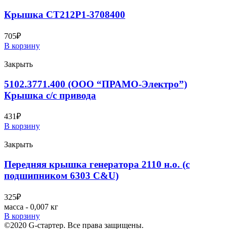
Крышка СТ212Р1-3708400
705
₽
В корзину
Закрыть
5102.3771.400 (ООО “ПРАМО-Электро”)
Крышка с/с привода
431
₽
В корзину
Закрыть
Передняя крышка генератора 2110 н.о. (с
подшипником 6303 C&U)
325
₽
масса - 0,007 кг
В корзину
©2020 G-стартер. Все права защищены.