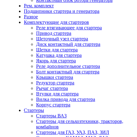
Контактный блок ротора генератора
Рем. комплект
Подшипники стартера и генератора
Разное
Комплектующие для стартеров
Реле втягивающее для стартера
Привод стартера
Щеточный узел стартера
Диск контактный для стартера
Щетки для стартера
Катушка для стартера
Якорь для стартера
Реле дополнительное стартера
Болт контактный для стартера
Крышки стартера
Редуктор стартера
Рычаг стартера
Втулки для стартера
Вилка привода для стартера
Корпус стартера
Стартеры
Стартеры ВАЗ
Стартеры для сельхозтехники, тракторов,
комбайнов
Стартеры для ГАЗ, УАЗ, ПАЗ, ЗИЛ