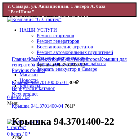
г. Самара, ул. Авиационная, 1 литера А, база
"РемШина"
+7 (846) 955-01-02; +7 (927) 687-38-12
г. Самара, ул. Авиационная, 1 база "РемШина"
+7 (846) 955-
01-02; +7 (927) 687-38-12
НАШИ УСЛУГИ
Ремонт стартеров
Ремонт генераторов
Восстановление агрегатов
Ремонт автомобильных глушителей
Увеличить
Удаление катализаторов
Главная
Комплектующие для генераторов
Крышки для
Замена масла, слесарные работы
генератора
Крышка 94.3701400-22
Заказать эвакуатор в Самаре
Previous product
Магазин
Новости
Крышка 94.3701300-06-01
309
₽
Контакты
Вернуться в каталог
Next product
0
items
/
0
₽
Menu
Крышка 941.3701400-04
761
₽
Крышка 94.3701400-22
0
items
/
0
₽
279
₽