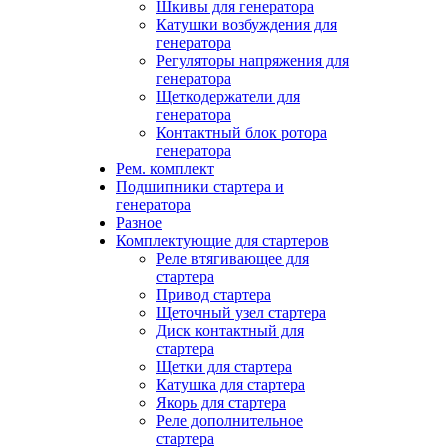
Шкивы для генератора
Катушки возбуждения для
генератора
Регуляторы напряжения для
генератора
Щеткодержатели для
генератора
Контактный блок ротора
генератора
Рем. комплект
Подшипники стартера и
генератора
Разное
Комплектующие для стартеров
Реле втягивающее для
стартера
Привод стартера
Щеточный узел стартера
Диск контактный для
стартера
Щетки для стартера
Катушка для стартера
Якорь для стартера
Реле дополнительное
стартера