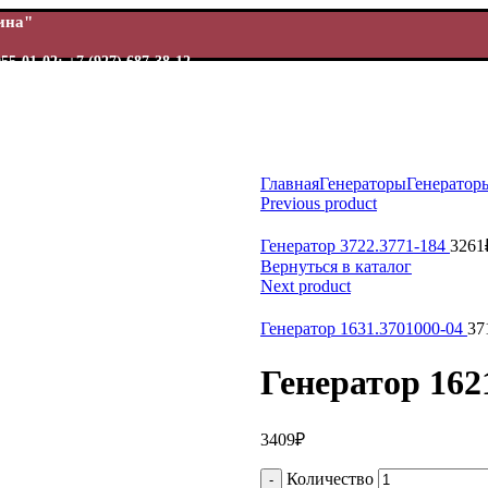
Шина"
955-01-02; +7 (927) 687-38-12
Главная
Генераторы
Генератор
Previous product
ь
Генератор 3722.3771-184
3261
Вернуться в каталог
Next product
Генератор 1631.3701000-04
37
Генератор 162
3409
₽
Количество