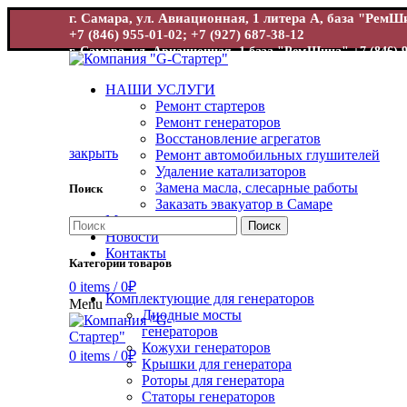
г. Самара, ул. Авиационная, 1 литера А, база "Рем
+7 (846) 955-01-02; +7 (927) 687-38-12
г. Самара, ул. Авиационная, 1 база "РемШина"
+7 (846) 
НАШИ УСЛУГИ
Ремонт стартеров
Ремонт генераторов
Восстановление агрегатов
закрыть
Ремонт автомобильных глушителей
Удаление катализаторов
Замена масла, слесарные работы
Поиск
Увеличит
Заказать эвакуатор в Самаре
Магазин
Поиск
Новости
Контакты
Категории товаров
0
items
/
0
₽
Комплектующие для генераторов
Menu
Диодные мосты
генераторов
Кожухи генераторов
0
items
/
0
₽
Крышки для генератора
Роторы для генератора
Статоры генераторов