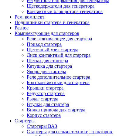
Регуляторы напряжения для генератора
Щеткодержатели для генератора
Контактный блок ротора генератора
Рем. комплект
Подшипники стартера и генератора
Разное
Комплектующие для стартеров
Реле втягивающее для стартера
Привод стартера
Щеточный узел стартера
Диск контактный для стартера
Щетки для стартера
Катушка для стартера
Якорь для стартера
Реле дополнительное стартера
Болт контактный для стартера
Крышки стартера
Редуктор стартера
Рычаг стартера
Втулки для стартера
Вилка привода для стартера
Корпус стартера
Стартеры
Стартеры ВАЗ
Стартеры для сельхозтехники, тракторов,