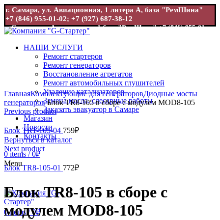
г. Самара, ул. Авиационная, 1 литера А, база "РемШина"
+7 (846) 955-01-02; +7 (927) 687-38-12
г. Самара, ул. Авиационная, 1 база "РемШина"
+7 (846) 955-01-
02; +7 (927) 687-38-12
НАШИ УСЛУГИ
Ремонт стартеров
Ремонт генераторов
Восстановление агрегатов
Ремонт автомобильных глушителей
Увеличить
Удаление катализаторов
Главная
Комплектующие для генераторов
Диодные мосты
Замена масла, слесарные работы
генераторов
Блок TR8-105 в сборе с модулем MOD8-105
Заказать эвакуатор в Самаре
Previous product
Магазин
Новости
Блок TR1-105-04
759
₽
Контакты
Вернуться в каталог
Next product
0
items
/
0
₽
Menu
Блок TR8-105-01
772
₽
Блок TR8-105 в сборе с
модулем MOD8-105
0
items
/
0
₽