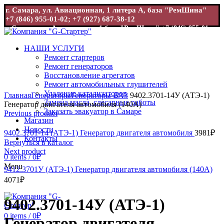
г. Самара, ул. Авиационная, 1 литера А, база "РемШина"
+7 (846) 955-01-02; +7 (927) 687-38-12
г. Самара, ул. Авиационная, 1 база "РемШина"
+7 (846) 955-01-
02; +7 (927) 687-38-12
НАШИ УСЛУГИ
Ремонт стартеров
Ремонт генераторов
Восстановление агрегатов
Ремонт автомобильных глушителей
Увеличить
Удаление катализаторов
Главная
Генераторы
Генераторы ВАЗ
9402.3701-14У (АТЭ-1)
Замена масла, слесарные работы
Генератор двигателя автомобиля (140А)
Заказать эвакуатор в Самаре
Previous product
Магазин
Новости
9402.3701-14 (АТЭ-1) Генератор двигателя автомобиля
3981
₽
Контакты
Вернуться в каталог
Next product
0
items
/
0
₽
Menu
9412.3701У (АТЭ-1) Генератор двигателя автомобиля (140А)
4071
₽
9402.3701-14У (АТЭ-1)
0
items
/
0
₽
Генератор двигателя