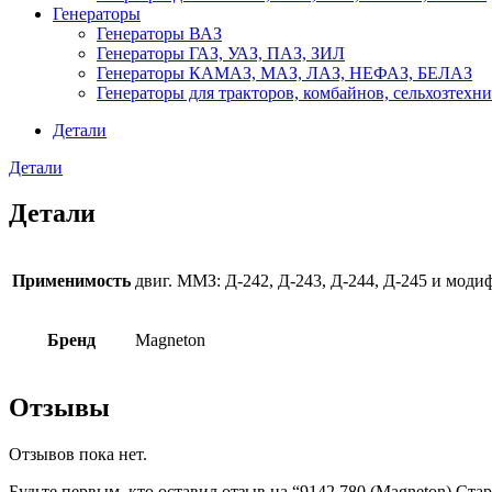
Генераторы
Генераторы ВАЗ
Генераторы ГАЗ, УАЗ, ПАЗ, ЗИЛ
Генераторы КАМАЗ, МАЗ, ЛАЗ, НЕФАЗ, БЕЛАЗ
Генераторы для тракторов, комбайнов, сельхозтехн
Детали
Детали
Детали
Применимость
двиг. ММЗ: Д-242, Д-243, Д-244, Д-245 и моди
Бренд
Magneton
Отзывы
Отзывов пока нет.
Будьте первым, кто оставил отзыв на “9142 780 (Magneton) Ста