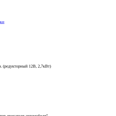
ики
ф. (редукторный 12В, 2,7кВт)
ртер двигателя автомобиля”