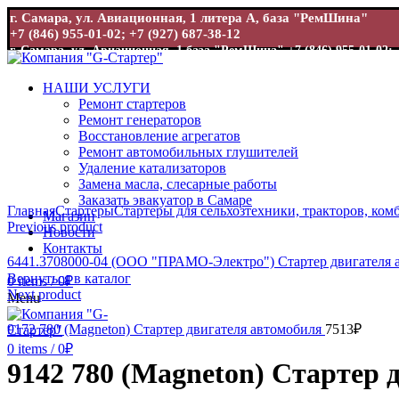
г. Самара, ул. Авиационная, 1 литера А, база "РемШина"
+7 (846) 955-01-02; +7 (927) 687-38-12
г. Самара, ул. Авиационная, 1 база "РемШина"
+7 (846) 955-01-02; 
НАШИ УСЛУГИ
Ремонт стартеров
Ремонт генераторов
Восстановление агрегатов
Ремонт автомобильных глушителей
Удаление катализаторов
Замена масла, слесарные работы
Увеличить
Заказать эвакуатор в Самаре
Главная
Стартеры
Стартеры для сельхозтехники, тракторов, ком
Магазин
Previous product
Новости
Контакты
6441.3708000-04 (ООО "ПРАМО-Электро") Стартер двигателя
Вернуться в каталог
0
items
/
0
₽
Next product
Menu
9172 780 (Magneton) Стартер двигателя автомобиля
7513
₽
0
items
/
0
₽
9142 780 (Magneton) Стартер 