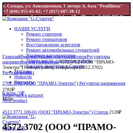
г. Самара, ул. Авиационная, 1 литера А, база "РемШина"
+7 (846) 955-01-02; +7 (927) 687-38-12
г. Самара, ул. Авиационная, 1 база "РемШина"
+7 (846) 955-01-
02; +7 (927) 687-38-12
НАШИ УСЛУГИ
Ремонт стартеров
Ремонт генераторов
Восстановление агрегатов
Ремонт автомобильных глушителей
Увеличить
Удаление катализаторов
Главная
Комплектующие для генераторов
Регуляторы
Замена масла, слесарные работы
напряжения для генератора
4572.3702 (ООО “ПРАМО-
Заказать эвакуатор в Самаре
Электро”) Реле-регулятор генератора (8812.3702)
Магазин
Previous product
Новости
Контакты
2702.3702 (ООО "ПРАМО-Электро") Регулятор напряжения
2782
₽
0
items
/
0
₽
Вернуться в каталог
Menu
Next product
4512.3771.100-01 (ООО "ПРАМО-Электро") Статор
2128
₽
4572.3702 (ООО “ПРАМО-
0
items
/
0
₽