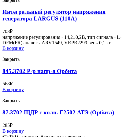
Закрыть
Интегральный регулятор напряжения
генератора LARGUS (110А)
708
₽
напряжение регулирования - 14,2±0,2В, тип сигнала - L-
DFM(FR) аналог - ARV1549, VRPR2299 вес - 0,1 кг
В корзину
Закрыть
845.3702 Р-р напр-я Орбита
568
₽
В корзину
Закрыть
87.3702 ЩДР с колп. Г2502 АТЭ (Орбита)
285
₽
В корзину
©2020 G-стартер. Все права защищены.