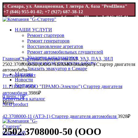
г. Самара, ул. Авиационная, 1 литера А, база "РемШина"
+7 (846) 955-01-02; +7 (927) 687-38-12
г. Самара, ул. Авиационная, 1 база "РемШина"
+7 (846) 955-01-
02; +7 (927) 687-38-12
НАШИ УСЛУГИ
Ремонт стартеров
Ремонт генераторов
Восстановление агрегатов
Ремонт автомобильных глушителей
Увеличить
Удаление катализаторов
Главная
Стартеры
Стартеры для ГАЗ, УАЗ, ПАЗ, ЗИЛ
Замена масла, слесарные работы
2502.3708000-50 (ООО “ПРАМО-Электро”) Стартер двигателя
Заказать эвакуатор в Самаре
автомобиля
Магазин
Previous product
Новости
Контакты
11.131.827 (ООО "ПРАМО-Электро") Стартер двигателя
автомобиля
3986
₽
0
items
/
0
₽
Вернуться в каталог
Menu
Next product
42.3708000-11 (АТЭ-1) Стартер двигателя автомобиля
3928
₽
2502.3708000-50 (ООО
0
items
/
0
₽