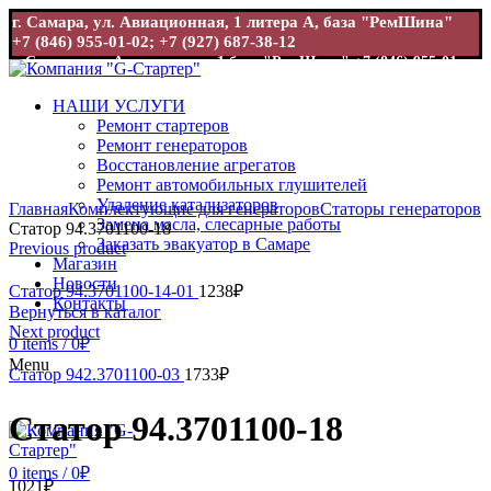
г. Самара, ул. Авиационная, 1 литера А, база "РемШина"
+7 (846) 955-01-02; +7 (927) 687-38-12
г. Самара, ул. Авиационная, 1 база "РемШина"
+7 (846) 955-01-
02; +7 (927) 687-38-12
НАШИ УСЛУГИ
Ремонт стартеров
Ремонт генераторов
Восстановление агрегатов
Ремонт автомобильных глушителей
Увеличить
Удаление катализаторов
Главная
Комплектующие для генераторов
Статоры генераторов
Замена масла, слесарные работы
Статор 94.3701100-18
Заказать эвакуатор в Самаре
Previous product
Магазин
Новости
Статор 94.3701100-14-01
1238
₽
Контакты
Вернуться в каталог
Next product
0
items
/
0
₽
Menu
Статор 942.3701100-03
1733
₽
Статор 94.3701100-18
0
items
/
0
₽
1021
₽