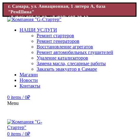
г. Самара, ул. Авиационная, 1 литера А, база
"РемШина"
+7 (846) 955-01-02; +7 (927) 687-38-12
г. Самара, ул. Авиационная, 1 база "РемШина"
+7 (846) 955-
01-02; +7 (927) 687-38-12
НАШИ УСЛУГИ
Ремонт стартеров
Ремонт генераторов
Восстановление агрегатов
Ремонт автомобильных глушителей
Удаление катализаторов
Замена масла, слесарные работы
Заказать эвакуатор в Самаре
Магазин
Новости
Контакты
0
items
/
0
₽
Menu
0
items
/
0
₽