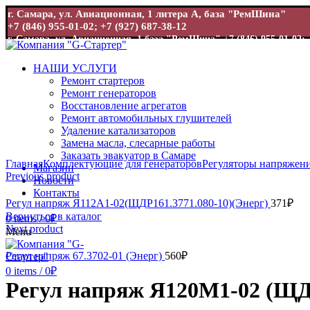
г. Самара, ул. Авиационная, 1 литера А, база "РемШина"
+7 (846) 955-01-02; +7 (927) 687-38-12
г. Самара, ул. Авиационная, 1 база "РемШина"
+7 (846) 955-01-02; 
НАШИ УСЛУГИ
Ремонт стартеров
Ремонт генераторов
Восстановление агрегатов
Ремонт автомобильных глушителей
Удаление катализаторов
Замена масла, слесарные работы
Увеличить
Заказать эвакуатор в Самаре
Главная
Комплектующие для генераторов
Регуляторы напряжени
Магазин
Previous product
Новости
Контакты
Регул напряж Я112А1-02(ЩДР161.3771.080-10)(Энерг)
371
₽
Вернуться в каталог
0
items
/
0
₽
Next product
Menu
Регул напряж 67.3702-01 (Энерг)
560
₽
0
items
/
0
₽
Регул напряж Я120М1-02 (ЩДР