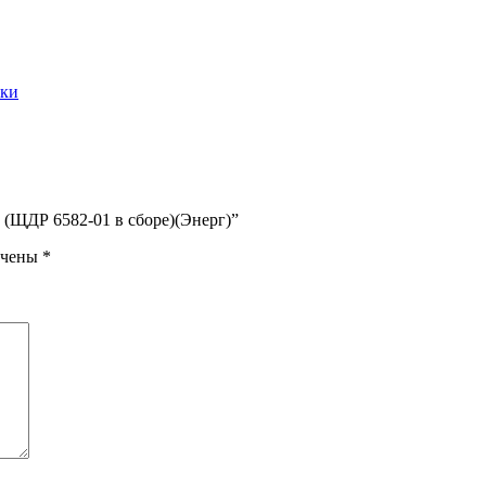
ики
 (ЩДР 6582-01 в сборе)(Энерг)”
ечены
*