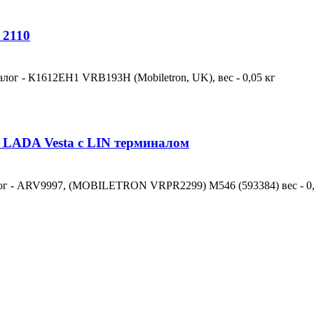
 2110
налог - К1612ЕН1 VRB193H (Mobiletron, UK), вес - 0,05 кг
 LADA Vesta с LIN терминалом
алог - ARV9997, (MOBILETRON VRPR2299) M546 (593384) вес - 0,