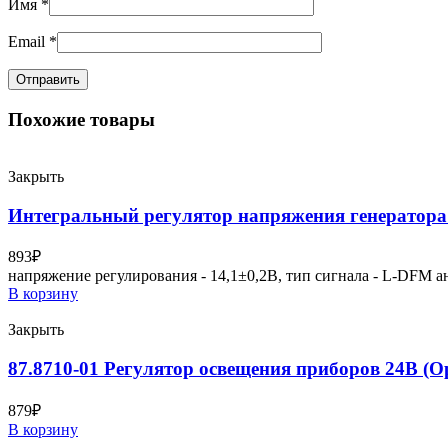
Имя
*
Email
*
Похожие товары
Закрыть
Интегральный регулятор напряжения генератора
893
₽
напряжение регулирования - 14,1±0,2В, тип сигнала - L-DFM ан
В корзину
Закрыть
87.8710-01 Регулятор освещения приборов 24В (О
879
₽
В корзину