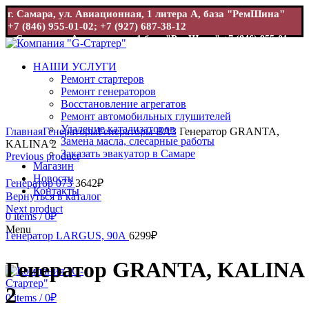
г. Самара, ул. Авиационная, 1 литера А, база "РемШина"
+7 (846) 955-01-02; +7 (927) 687-38-12
г. Самара, ул. Авиационная, 1 база "РемШина"
+7 (846) 955-01-
02; +7 (927) 687-38-12
НАШИ УСЛУГИ
Ремонт стартеров
Ремонт генераторов
Восстановление агрегатов
Ремонт автомобильных глушителей
Увеличить
Удаление катализаторов
Главная
Генераторы
Генераторы ВАЗ
Генератор GRANTA,
Замена масла, слесарные работы
KALINA 2
Заказать эвакуатор в Самаре
Previous product
Магазин
Новости
Генератор 073
3642
₽
Контакты
Вернуться в каталог
Next product
0
items
/
0
₽
Menu
Генератор LARGUS, 90А
6299
₽
Генератор GRANTA, KALINA
2
0
items
/
0
₽