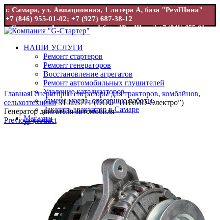
г. Самара, ул. Авиационная, 1 литера А, база "РемШина"
+7 (846) 955-01-02; +7 (927) 687-38-12
г. Самара, ул. Авиационная, 1 база "РемШина"
+7 (846) 955-01-
02; +7 (927) 687-38-12
НАШИ УСЛУГИ
Ремонт стартеров
Ремонт генераторов
Восстановление агрегатов
Ремонт автомобильных глушителей
Увеличить
Удаление катализаторов
Главная
Генераторы
Генераторы для тракторов, комбайнов,
Замена масла, слесарные работы
сельхозтехники
3152.3771 (ООО “ПРАМО-Электро”)
Заказать эвакуатор в Самаре
Генератор двигателя автомобиля
Магазин
Previous product
Новости
Контакты
0
items
/
0
₽
Menu
0
items
/
0
₽