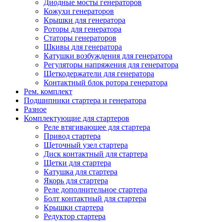
Диодные мосты генераторов
Кожухи генераторов
Крышки для генератора
Роторы для генератора
Статоры генераторов
Шкивы для генератора
Катушки возбуждения для генератора
Регуляторы напряжения для генератора
Щеткодержатели для генератора
Контактный блок ротора генератора
Рем. комплект
Подшипники стартера и генератора
Разное
Комплектующие для стартеров
Реле втягивающее для стартера
Привод стартера
Щеточный узел стартера
Диск контактный для стартера
Щетки для стартера
Катушка для стартера
Якорь для стартера
Реле дополнительное стартера
Болт контактный для стартера
Крышки стартера
Редуктор стартера