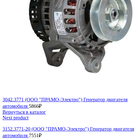
3042.3771 (ООО "ПРАМО-Электро") Генератор двигателя
автомобиля
5866
₽
Вернуться в каталог
Next product
3152.3771-20 (ООО "ПРАМО-Электро") Генератор двигателя
автомобиля
7551
₽